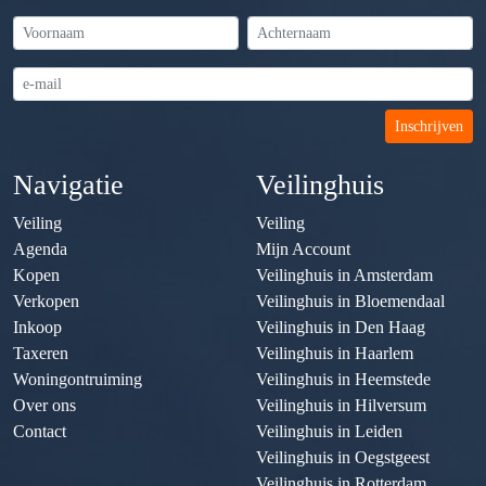
Inschrijven
Navigatie
Veilinghuis
Veiling
Veiling
Agenda
Mijn Account
Kopen
Veilinghuis in Amsterdam
Verkopen
Veilinghuis in Bloemendaal
Inkoop
Veilinghuis in Den Haag
Taxeren
Veilinghuis in Haarlem
Woningontruiming
Veilinghuis in Heemstede
Over ons
Veilinghuis in Hilversum
Contact
Veilinghuis in Leiden
Veilinghuis in Oegstgeest
Veilinghuis in Rotterdam