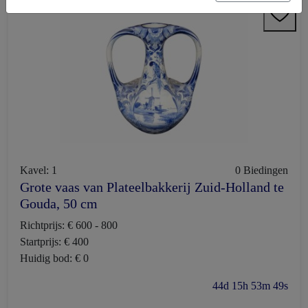
Kavel: 1
0 Biedingen
Grote vaas van Plateelbakkerij Zuid-Holland te
Gouda, 50 cm
Richtprijs: € 600 - 800
Startprijs: € 400
Huidig bod: € 0
44d 15h 53m 48s