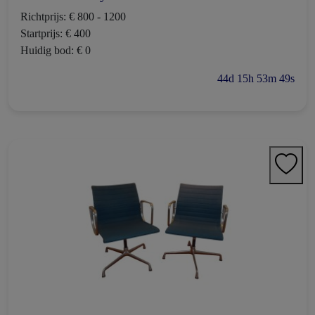
Richtprijs: € 800 - 1200
Startprijs: € 400
Huidig bod: € 0
44d 15h 53m 48s