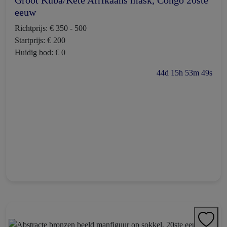
Groot Kuba/Kete Afrikaans mask, Congo 20ste
eeuw
Richtprijs: € 350 - 500
Startprijs: € 200
Huidig bod: € 0
44d 15h 53m 48s