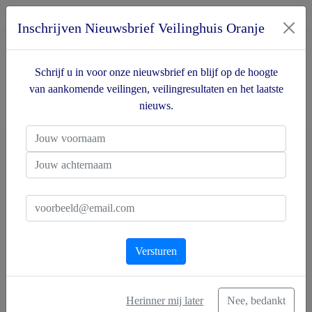
Veilinghuis
O
ranje
Inschrijven Nieuwsbrief Veilinghuis Oranje
Schrijf u in voor onze nieuwsbrief en blijf op de hoogte
Catalogus
van aankomende veilingen, veilingresultaten en het laatste
nieuws.
Placeholder {Catalogus}
Antiek & Kunst
Design & Vintage
Aziatische kunst
Verzamelingen
Versturen
Boeken
Toon alles
Herinner mij later
Nee, bedankt