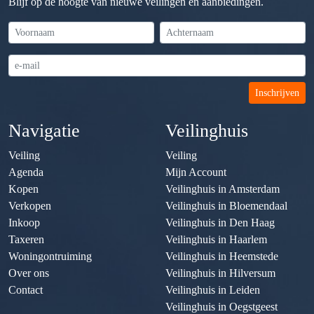
Blijf op de hoogte van nieuwe veilingen en aanbiedingen.
Inschrijven
Navigatie
Veilinghuis
Veiling
Veiling
Agenda
Mijn Account
Kopen
Veilinghuis in Amsterdam
Verkopen
Veilinghuis in Bloemendaal
Inkoop
Veilinghuis in Den Haag
Taxeren
Veilinghuis in Haarlem
Woningontruiming
Veilinghuis in Heemstede
Over ons
Veilinghuis in Hilversum
Contact
Veilinghuis in Leiden
Veilinghuis in Oegstgeest